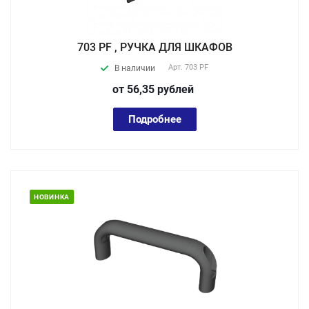
703 PF , РУЧКА ДЛЯ ШКАФОВ
Арт.
703 PF
В наличии
от 56,35
руб
лей
Подробнее
НОВИНКА