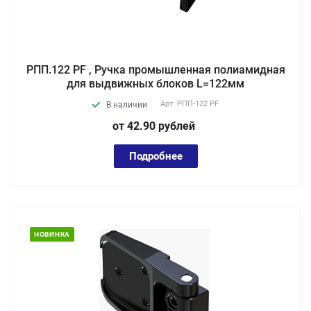
РПП.122 PF , Ручка промышленная полиамидная
для выдвижных блоков L=122мм
Арт.
РПП-122 PF
В наличии
от 42.90
руб
лей
Подробнее
НОВИНКА