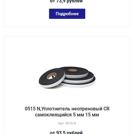
от 73,9
руб
лей
Подробнее
0515 N,Уплотнитель неопреновый CR
самоклеящийся 5 мм 15 мм
Арт.
0515 N
от 93,5
руб
лей