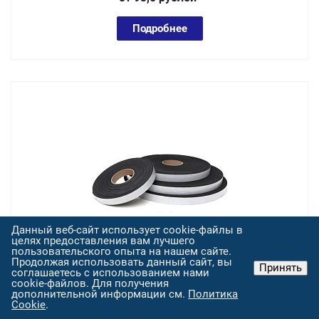
Подробнее
Данный веб-сайт использует cookie-файлы в
целях предоставления вам лучшего
пользовательского опыта на нашем сайте.
0520 N,Уплотнитель неопреновый CR
Продолжая использовать данный сайт, вы
Принять
самоклеящийся 5 мм 20 мм
соглашаетесь с использованием нами
cookie-файлов. Для получения
Арт.
0520 N
дополнительной информации см.
Политика
Cookie
.
от 121,5
руб
лей