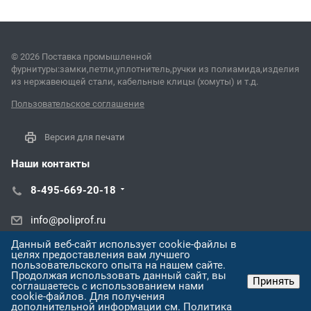
© 2026 Поставка промышленной
фурнитуры:замки,петли,уплотнитель,ручки из полиамида,изделия
из нержавеющей стали, кабельные клицы (хомуты) и т.д.
Пользовательское соглашение
Версия для печати
Наши контакты
8-495-669-20-18
info@poliprof.ru
Данный веб-сайт использует cookie-файлы в
ул. Александра Покрышкина, 2/4,
целях предоставления вам лучшего
пользовательского опыта на нашем сайте.
Продолжая использовать данный сайт, вы
Принять
соглашаетесь с использованием нами
cookie-файлов. Для получения
дополнительной информации см.
Политика