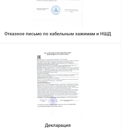
Отказное письмо по кабельным зажимам и НШД
Декларация