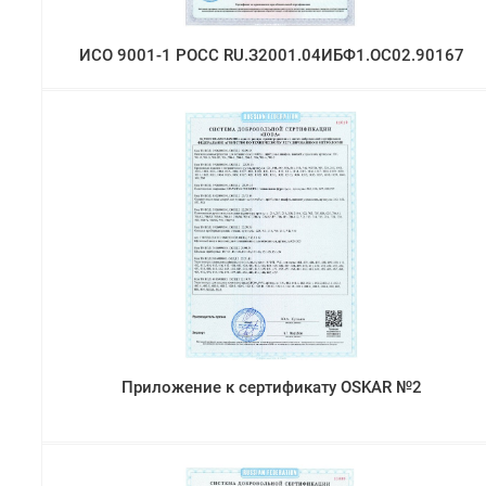
ИСО 9001-1 РОСС RU.З2001.04ИБФ1.ОС02.90167
Приложение к сертификату OSKAR №2