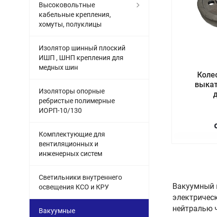
Высоковольтные
кабельные крепления,
хомуты, полуклицы
Изолятор шинный плоский
ИШП , ШНП крепления для
медных шин
Коле
выкат
Изоляторы опорные
ребристые полимерные
ИОРП-10/130
Комплектующие для
вентиляционных и
инженерных систем
Светильники внутреннего
Вакуумный 
освещения КСО и КРУ
электрическ
нейтралью ч
Вакуумные