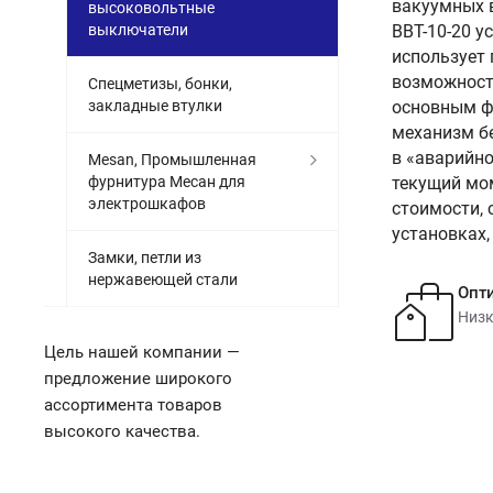
вакуумных 
высоковольтные
выключатели
ВВТ-10-20 у
использует
возможност
Спецметизы, бонки,
закладные втулки
основным ф
механизм бе
в «аварийно
Mesan, Промышленная
фурнитура Месан для
текущий мо
электрошкафов
стоимости, 
установках
Замки, петли из
нержавеющей стали
Опт
Низк
Цель нашей компании —
предложение широкого
ассортимента товаров
высокого качества.