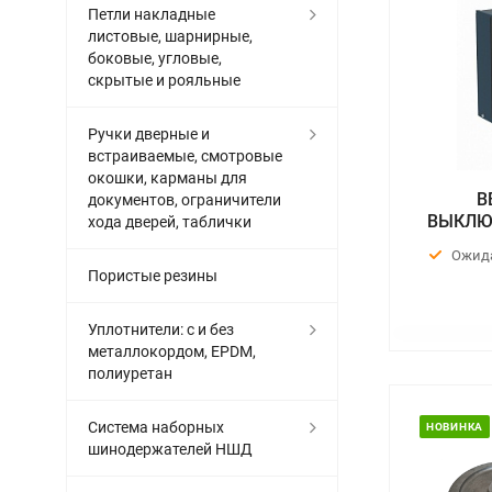
Петли накладные
листовые, шарнирные,
боковые, угловые,
скрытые и рояльные
Ручки дверные и
встраиваемые, смотровые
окошки, карманы для
В
документов, ограничители
ВЫКЛЮ
хода дверей, таблички
Ожид
Пористые резины
Уплотнители: с и без
металлокордом, EPDM,
полиуретан
Система наборных
НОВИНКА
шинодержателей НШД