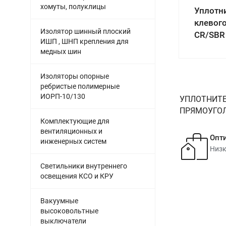
хомуты, полуклицы
Уплотн
клевог
Изолятор шинный плоский
CR/SBR
ИШП , ШНП крепления для
медных шин
Изоляторы опорные
ребристые полимерные
ИОРП-10/130
УПЛОТНИТЕ
ПРЯМОУГОЛЬ
Комплектующие для
вентиляционных и
Опт
инженерных систем
Низк
Светильники внутреннего
освещения КСО и КРУ
Вакуумные
высоковольтные
выключатели