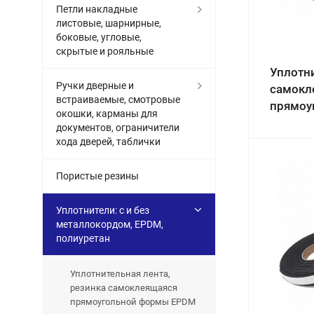
Петли накладные
листовые, шарнирные,
боковые, угловые,
скрытые и рояльные
Уплотни
Ручки дверные и
самокл
встраиваемые, смотровые
прямоу
окошки, карманы для
документов, ограничители
хода дверей, таблички
Пористые резины
Уплотнители: с и без
металлокордом, EPDM,
полиуретан
Уплотнительная лента,
резинка самоклеящаяся
прямоугольной формы EPDM