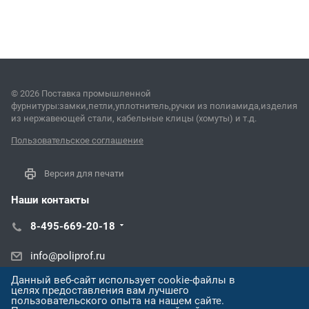
© 2026 Поставка промышленной
фурнитуры:замки,петли,уплотнитель,ручки из полиамида,изделия
из нержавеющей стали, кабельные клицы (хомуты) и т.д.
Пользовательское соглашение
Версия для печати
Наши контакты
8-495-669-20-18
info@poliprof.ru
Данный веб-сайт использует cookie-файлы в
ул. Александра Покрышкина, 2/4,
целях предоставления вам лучшего
пользовательского опыта на нашем сайте.