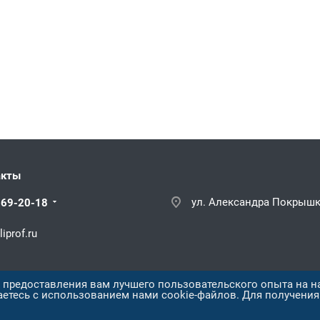
акты
ул. Александра Покрышки
669-20-18
iprof.ru
х предоставления вам лучшего пользовательского опыта на н
аетесь с использованием нами cookie-файлов. Для получени