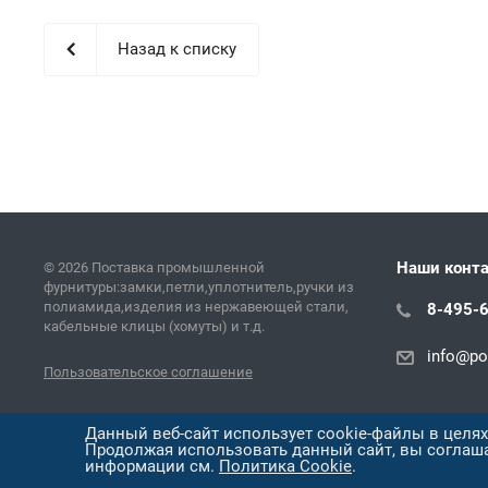
Назад к списку
Наши конт
© 2026 Поставка промышленной
фурнитуры:замки,петли,уплотнитель,ручки из
полиамида,изделия из нержавеющей стали,
8-495-
кабельные клицы (хомуты) и т.д.
info@pol
Пользовательское соглашение
Версия для печати
Данный веб-сайт использует cookie-файлы в целя
Продолжая использовать данный сайт, вы соглаш
информации см.
Политика Cookie
.