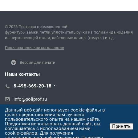
© 2026 Поставка промышленной
фурнитуры:замки,петли,уплотнитель,ручки из полиамида,изделия
из нержавеющей стали, кабельные клицы (хомуты) и т.д.
Пользовательское соглашение
Версия для печати
Наши контакты
8-495-669-20-18
info@poliprof.ru
Данный веб-сайт использует cookie-файлы в
ул. Александра Покрышкина, 2/4,
целях предоставления вам лучшего
пользовательского опыта на нашем сайте.
Продолжая использовать данный сайт, вы
Принять
соглашаетесь с использованием нами
cookie-файлов. Для получения
дополнительной информации см.
Политика